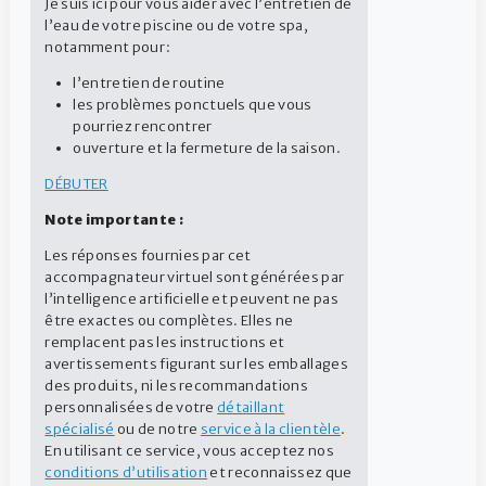
Je suis ici pour vous aider avec l’entretien de
FORMAT
l’eau de votre piscine ou de votre spa,
1 L et 4 L
notamment pour :
l’entretien de routine
Code du produit: 3007423
les problèmes ponctuels que vous
pourriez rencontrer
ouverture et la fermeture de la saison.
DÉBUTER
Note importante :
Compatible Piscines
au Sel
Les réponses fournies par cet
accompagnateur virtuel sont générées par
l’intelligence artificielle et peuvent ne pas
Solution
être exactes ou complètes. Elles ne
remplacent pas les instructions et
avertissements figurant sur les emballages
des produits, ni les recommandations
personnalisées de votre
détaillant
spécialisé
ou de notre
service à la clientèle
.
En utilisant ce service, vous acceptez nos
conditions d’utilisation
et reconnaissez que