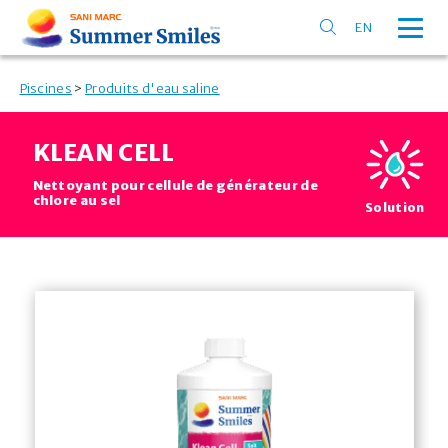
EN
Piscines
>
Produits d'eau saline
KLEAN CELL
Nettoyant pour cellule de générateur de
chlore au sel
Solution