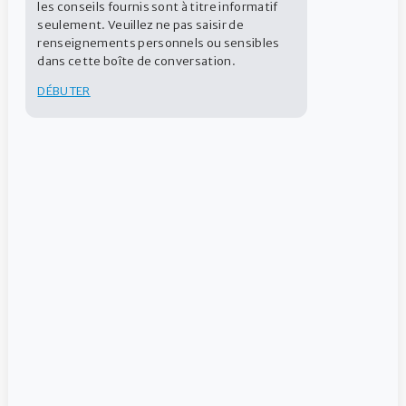
les conseils fournis sont à titre informatif
seulement. Veuillez ne pas saisir de
renseignements personnels ou sensibles
Liquide
dans cette boîte de conversation.
DÉBUTER
TROUVER UN DÉTAILLANT
CONTACTEZ-NOUS
Instructions pour le format 1 L
Instructions pour le format 4 L
AVERTISSEMENT