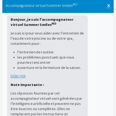
×
MD
Accompagnateur virtuel Summer Smiles
AUTRES PRODUITS NON COMPRIS DANS LA TROUSSE
POUVANT ÊTRE NÉCESSAIRES
MC
Bonjour, je suis l’accompagnateur
Summer Smiles
pH +
MD
MC
virtuel Summer Smiles
Summer Smiles
pH –
Je suis ici pour vous aider avec l’entretien de
BÉNÉFICES
l’eau de votre piscine ou de votre spa,
Règle les problèmes d’algues et d’eaux troubles en 48 heures
notamment pour :
Également un excellent choix pour l’ouverture rapide des
piscines
l’entretien de routine
les problèmes ponctuels que vous
FORMAT
pourriez rencontrer
1,92 kg
ouverture et la fermeture de la saison.
Code du produit: 3007473
DÉBUTER
Note importante :
Les réponses fournies par cet
accompagnateur virtuel sont générées par
l’intelligence artificielle et peuvent ne pas
être exactes ou complètes. Elles ne
Piscine
remplacent pas les instructions et