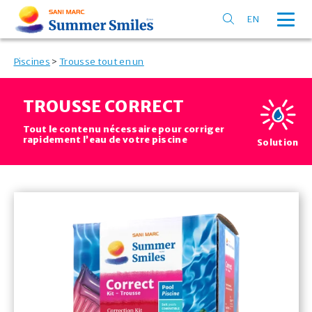
EN
Piscines
>
Trousse tout en un
TROUSSE CORRECT
Tout le contenu nécessaire pour corriger
rapidement l’eau de votre piscine
Solution