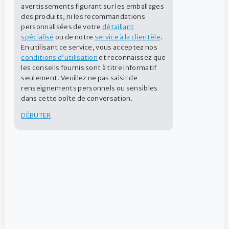
avertissements figurant sur les emballages
des produits, ni les recommandations
Solution
personnalisées de votre
détaillant
spécialisé
ou de notre
service à la clientèle
.
En utilisant ce service, vous acceptez nos
conditions d’utilisation
et reconnaissez que
les conseils fournis sont à titre informatif
seulement. Veuillez ne pas saisir de
renseignements personnels ou sensibles
dans cette boîte de conversation.
DÉBUTER
Avant la baignade
TROUVER UN DÉTAILLANT
CONTACTEZ-NOUS